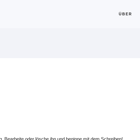
ÜBER
g. Bearbeite oder lösche ihn und beginne mit dem Schreiben!